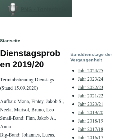
Direkt zum Inhalt
PNS - Tontechnik
Pfadnavigation
Startseite
Dienstagsprob
Banddienstage der
Vergangenheit
en 2019/20
Jahr 2024/25
Jahr 2023/24
Terminbetreuung Dienstags
Jahr 2022/23
(Stand 15.09.2020)
Jahr 2021/22
Aufbau: Mona, Finley, Jakob S.,
Jahr 2020/21
Neela, Marisol, Bruno, Leo
Jahr 2019/20
Small-Band: Finn, Jakob A.,
Jahr 2018/19
Anna
Jahr 2017/18
Big-Band: Johannes, Lucas,
Jahr 2016/17