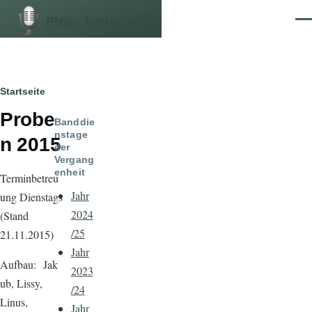
Direkt zum Inhalt
PNS - Tontechnik
Men
Pfadnavigation
Startseite
Probe
Banddie
nstage
n 2015
der
Vergang
enheit
Terminbetreu
Jahr
ung Dienstags
2024
(Stand
/25
21.11.2015)
Jahr
Aufbau: Jak
2023
ub, Lissy,
/24
Linus,
Jahr