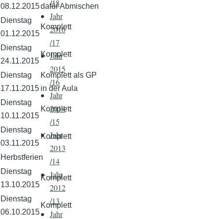
/18
08.12.2015
dafür Abmischen
Jahr
Dienstag
Komplett
2016
01.12.2015
/17
Dienstag
Komplett
Jahr
24.11.2015
2015
Dienstag
Komplett als GP
/16
17.11.2015
in der Aula
Jahr
Dienstag
2014
Komplett
10.11.2015
/15
Dienstag
Jahr
Komplett
03.11.2015
2013
Herbstferien
/14
Dienstag
Jahr
Komplett
13.10.2015
2012
Dienstag
/13
Komplett
06.10.2015
Jahr