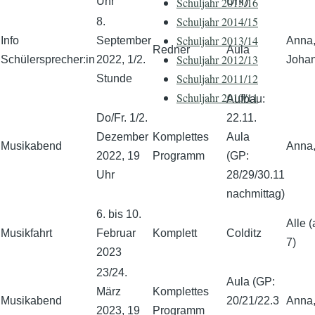
Uhr
Uhr)
Schuljahr 2015/16
Schuljahr 2014/15
8.
Schuljahr 2013/14
Info
September
Anna
Redner
Aula
Schuljahr 2012/13
Schülersprecher:in
2022, 1/2.
Joha
Schuljahr 2011/12
Stunde
Schuljahr 2010/11
Aufbau:
Do/Fr. 1/2.
22.11.
Dezember
Komplettes
Aula
Musikabend
Anna,
2022, 19
Programm
(GP:
Uhr
28/29/30.11
nachmittag)
6. bis 10.
Alle (
Musikfahrt
Februar
Komplett
Colditz
7)
2023
23/24.
Aula (GP:
März
Komplettes
Musikabend
20/21/22.3
Anna,
2023, 19
Programm