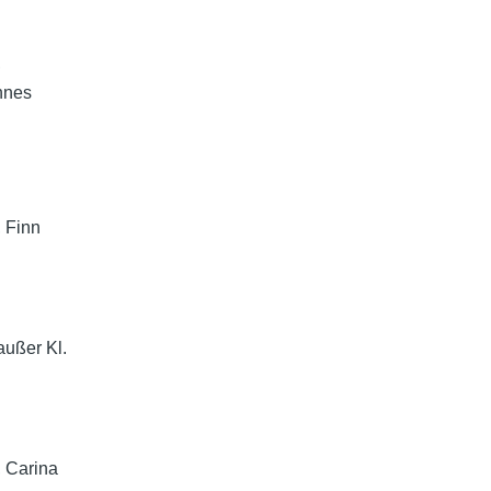
,
nnes
 Finn
außer Kl.
 Carina