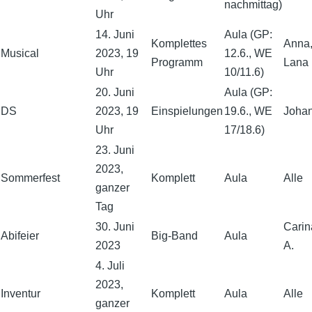
nachmittag)
Uhr
14. Juni
Aula (GP:
Komplettes
Anna,
Musical
2023, 19
12.6., WE
Programm
Lana
Uhr
10/11.6)
20. Juni
Aula (GP:
DS
2023, 19
Einspielungen
19.6., WE
Joha
Uhr
17/18.6)
23. Juni
2023,
Sommerfest
Komplett
Aula
Alle
ganzer
Tag
30. Juni
Carin
Abifeier
Big-Band
Aula
2023
A.
4. Juli
2023,
Inventur
Komplett
Aula
Alle
ganzer