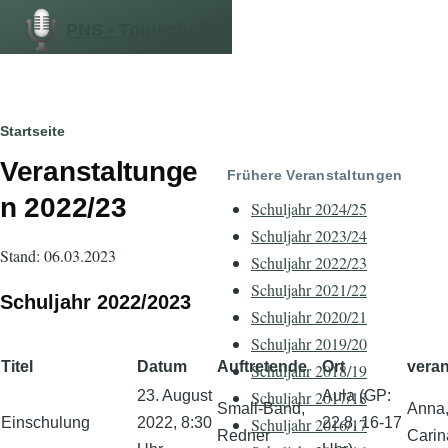
Direkt zum Inhalt
PNS - Tontechnik
Pfadnavigation
Startseite
Veranstaltunge
Frühere Veranstaltungen
n 2022/23
Schuljahr 2024/25
Schuljahr 2023/24
Stand: 06.03.2023
Schuljahr 2022/23
Schuljahr 2021/22
Schuljahr 2022/2023
Schuljahr 2020/21
Schuljahr 2019/20
Titel
Datum
Auftretende
Ort
veran
Schuljahr 2018/19
23. August
Aula (GP:
Schuljahr 2017/18
Small-Band,
Anna,
Einschulung
2022, 8:30
22.8, 16-17
Schuljahr 2016/17
Redner
Carin