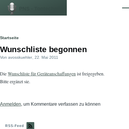
Direkt zum Inhalt
PNS - Tontechnik
Men
Pfadnavigation
Startseite
Wunschliste begonnen
Von
avosskuehler
, 22. Mai 2011
Die
Wunschliste für Geräteanschaffungen
ist freigegeben.
Bitte ergänzt sie.
Anmelden
, um Kommentare verfassen zu können
RSS-Feed