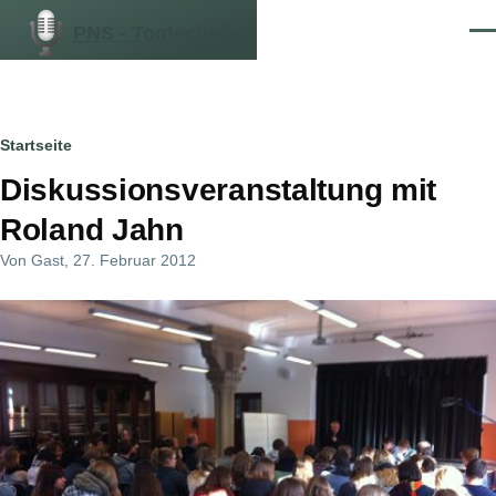
Direkt zum Inhalt
PNS - Tontechnik
Men
Pfadnavigation
Startseite
Diskussionsveranstaltung mit
Roland Jahn
Von
Gast
, 27. Februar 2012